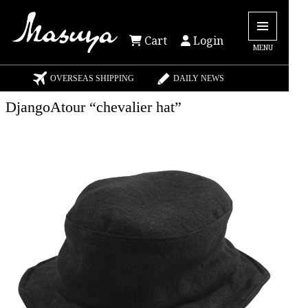
Cart
Login
MENU
OVERSEAS SHIPPING
DAILY NEWS
DjangoAtour “chevalier hat”