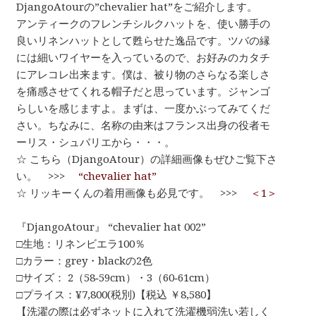
DjangoAtourの”chevalier hat”をご紹介します。
アンティークのフレンチシルクハットを、使い勝手の
良いリネンハットとして甦らせた逸品です。ツバの縁
には細いワイヤーを入っているので、お好みのカタチ
にアレコレ出来ます。僕は、被り物のさらなる楽しさ
を痛感させてくれる帽子だと思っています。ジャンゴ
らしいを感じますよ。まずは、一度かぶってみてくだ
さい。ちなみに、名称の由来はフランス出身の役者モ
ーリス・シュバリエから・・・。
☆ こちら（DjangoAtour）の詳細画像もぜひご覧下さ
い。 >>>
“chevalier hat”
☆ リッキーくんの着用画像も必見です。 >>>
＜1＞
『DjangoAtour』 “chevalier hat 002”
□生地：リネンビエラ100％
□カラー：grey・blackの2色
□サイズ： 2（58‐59cm）・3（60‐61cm）
□プライス：¥7,800(税別)【税込 ￥8,580】
【洗濯の際は必ずネットに入れて洗濯機弱洗い若しく