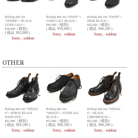
Rolling dub trio
Rolling dub trio “SWAN”＜
Rolling dub trio “SWAN”＜
“SPIDER”＜BLACK
GUIDI CALF BLACK＞
DEER BLACK＞
（税別）
（税別）
GUIDI CALF＞
¥46,000
¥42,000
（税別）
(
税込
¥50,600 )
(
税込
¥46,200 )
¥58,000
(
税込
¥63,800 )
Sorry... soldout
Sorry... soldout
Sorry... soldout
OTHER
Rolling dub trio “WHALE
Rolling dub trio
Rolling dub trio “WHALE
6”＜HORSE BLACK
“WHALE”＜SUEDE ALL
6”＜BLACK
HAND DYE＞
BLACK＞
CHROMEXCEL＞
（税別）
（税別）
（税別）
¥62,000
¥55,000
¥62,000
(
税込
¥68,200 )
(
税込
¥60,500 )
(
税込
¥68,200 )
Sorry... soldout
Sorry... soldout
Sorry... soldout