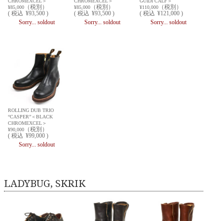
CHROMEXCEL＞
CHROMEXCEL＞
GUIDI CALF＞
（税別）
（税別）
（税別）
¥85,000
¥85,000
¥110,000
(
税込
¥93,500 )
(
税込
¥93,500 )
(
税込
¥121,000 )
Sorry... soldout
Sorry... soldout
Sorry... soldout
ROLLING DUB TRIO
“CASPER”＜BLACK
CHROMEXCEL＞
（税別）
¥90,000
(
税込
¥99,000 )
Sorry... soldout
LADYBUG, SKRIK