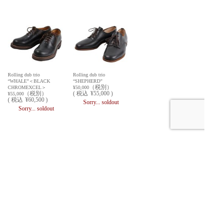
Rolling dub trio
Rolling dub trio
“WHALE”＜BLACK
“SHEPHERD”
（税別）
CHROMEXCEL＞
¥50,000
（税別）
(
税込
¥55,000 )
¥55,000
(
税込
¥60,500 )
Sorry... soldout
Sorry... soldout
HOME
ABOUT US
DAILY NEWS
OVERSEAS SHIPPING
通販のポイントについて
通信販売について