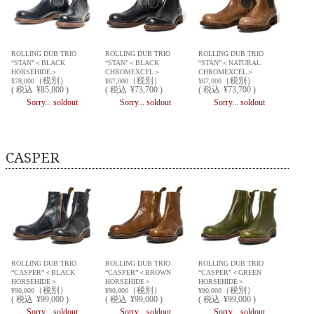
ROLLING DUB TRIO
ROLLING DUB TRIO
ROLLING DUB TRIO
“STAN”＜BLACK
“STAN”＜BLACK
“STAN”＜NATURAL
HORSEHIDE＞
CHROMEXCEL＞
CHROMEXCEL＞
（税別）
（税別）
（税別）
¥78,000
¥67,000
¥67,000
(
税込
¥85,800 )
(
税込
¥73,700 )
(
税込
¥73,700 )
Sorry... soldout
Sorry... soldout
Sorry... soldout
CASPER
ROLLING DUB TRIO
ROLLING DUB TRIO
ROLLING DUB TRIO
“CASPER”＜BLACK
“CASPER”＜BROWN
“CASPER”＜GREEN
HORSEHIDE＞
HORSEHIDE＞
HORSEHIDE＞
（税別）
（税別）
（税別）
¥90,000
¥90,000
¥90,000
(
税込
¥99,000 )
(
税込
¥99,000 )
(
税込
¥99,000 )
Sorry... soldout
Sorry... soldout
Sorry... soldout