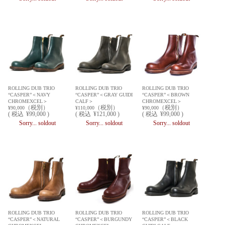
ROLLING DUB TRIO
ROLLING DUB TRIO
ROLLING DUB TRIO
“CASPER”＜NAVY
“CASPER”＜GRAY GUIDI
“CASPER”＜BROWN
CHROMEXCEL＞
CALF＞
CHROMEXCEL＞
（税別）
（税別）
（税別）
¥90,000
¥110,000
¥90,000
(
税込
¥99,000 )
(
税込
¥121,000 )
(
税込
¥99,000 )
Sorry... soldout
Sorry... soldout
Sorry... soldout
ROLLING DUB TRIO
ROLLING DUB TRIO
ROLLING DUB TRIO
“CASPER”＜NATURAL
“CASPER”＜BURGUNDY
“CASPER”＜BLACK