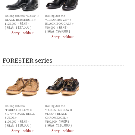
Rolling dub trio “LORO”＜
Rolling dub trio
BLACK HORSEBUTT＞
“GLEANERS ZIP”＜
（税別）
¥125,000
BLACK BOX CALF＞
(
税込
¥137,500 )
（税別）
¥90,000
(
税込
¥99,000 )
Sorry... soldout
Sorry... soldout
FORESTER series
Rolling dub trio
Rolling dub trio
“FORESTER LOW II
“FORESTER LOW II
#1276”＜DARK BEIGE
#1276”＜BLACK
SUEDE＞
CHROMEXCEL＞
（税別）
（税別）
¥100,000
¥100,000
(
税込
¥110,000 )
(
税込
¥110,000 )
Sorry... soldout
Sorry... soldout