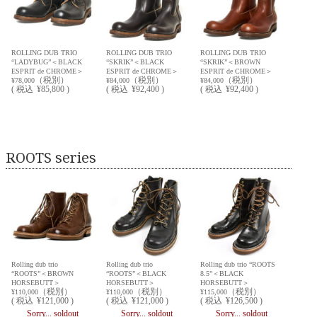
ROLLING DUB TRIO
ROLLING DUB TRIO
ROLLING DUB TRIO
“LADYBUG”＜BLACK
“SKRIK”＜BLACK
“SKRIK”＜BROWN
ESPRIT de CHROME＞
ESPRIT de CHROME＞
ESPRIT de CHROME＞
（税別）
（税別）
（税別）
¥78,000
¥84,000
¥84,000
(
税込
¥85,800 )
(
税込
¥92,400 )
(
税込
¥92,400 )
ROOTS series
Rolling dub trio
Rolling dub trio
Rolling dub trio “ROOTS
“ROOTS”＜BROWN
“ROOTS”＜BLACK
8.5”＜BLACK
HORSEBUTT＞
HORSEBUTT＞
HORSEBUTT＞
（税別）
（税別）
（税別）
¥110,000
¥110,000
¥115,000
(
税込
¥121,000 )
(
税込
¥121,000 )
(
税込
¥126,500 )
Sorry... soldout
Sorry... soldout
Sorry... soldout