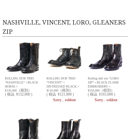
NASHVILLE, VINCENT, LORO, GLEANERS
ZIP
ROLLING DUB TRIO
ROLLING DUB TRIO
Rolling dub trio “LORO
“NASHVILLE”＜BLACK
“VINCENT”＜
ZIP”＜BLACK FLAME
HORSE＞
DISTRESSED BLACK＞
EMBROIDERY＞
（税別）
（税別）
（税別）
¥120,000
¥110,000
¥150,000
(
税込
¥132,000 )
(
税込
¥121,000 )
(
税込
¥165,000 )
Sorry... soldout
Sorry... soldout