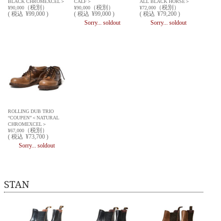
BLACK CHROMEXCEL＞
CALF＞
ALL BLACK HORSE＞
（税別）
（税別）
（税別）
¥90,000
¥90,000
¥72,000
(
税込
¥99,000 )
(
税込
¥99,000 )
(
税込
¥79,200 )
Sorry... soldout
Sorry... soldout
ROLLING DUB TRIO
“COUPEN”＜NATURAL
CHROMEXCEL＞
（税別）
¥67,000
(
税込
¥73,700 )
Sorry... soldout
STAN