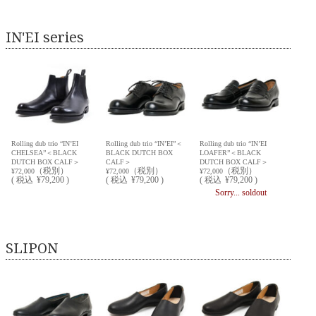
IN'EI series
Rolling dub trio “IN’EI
Rolling dub trio “IN’EI”＜
Rolling dub trio “IN’EI
CHELSEA”＜BLACK
BLACK DUTCH BOX
LOAFER”＜BLACK
DUTCH BOX CALF＞
CALF＞
DUTCH BOX CALF＞
（税別）
（税別）
（税別）
¥72,000
¥72,000
¥72,000
(
税込
¥79,200 )
(
税込
¥79,200 )
(
税込
¥79,200 )
Sorry... soldout
SLIPON