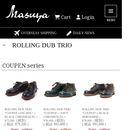
Cart
Login
MENU
OVERSEAS SHIPPING
DAILY NEWS
− ROLLING DUB TRIO
COUPEN series
ROLLING DUB TRIO
ROLLING DUB TRIO
ROLLING DUB TRIO
“COUPEN LOW MOC”＜
“COUPEN”＜NAVY
“COUPEN”＜BLACK
BLACK CHROMEXCEL＞
CHROMEXCEL＞
HORSEHIDE＞
（税別）
（税別）
（税別）
¥72,000
¥78,000
¥78,000
(
税込
¥79,200 )
(
税込
¥85,800 )
(
税込
¥85,800 )
Sorry... soldout
Sorry... soldout
Sorry... soldout