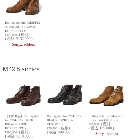
Rolling dub trio “GRIFFIN
JODHPUR”＜BROWN
HORSEBUTT＞
（税別）
¥120,000
(
税込
¥132,000 )
Sorry... soldout
M42.5 series
【予約商品】Rolling dub
Rolling dub trio “M42.5”＜
Rolling dub trio “M42.5”＜
trio “M42.5”＜DARK
BLACK ESPRIT de
BEIGE WAXSUEDE＞
（税別）
BROWN GUIDI
CHROME＞
¥90,000
（税別）
(
税込
¥99,000 )
HORSEBUTT＞
¥90,000
（税別）
(
税込
¥99,000 )
¥100,000
Sorry... soldout
(
税込
¥110,000 )