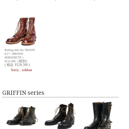
Rolling dub trio “ROOTS
8.5”＜BROWN
HORSEBUTT＞
（税別）
¥115,000
(
税込
¥126,500 )
Sorry... soldout
GRIFFIN series