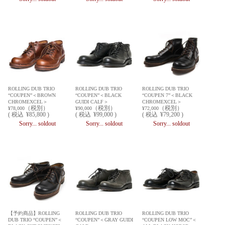
ROLLING DUB TRIO
ROLLING DUB TRIO
ROLLING DUB TRIO
“COUPEN”＜BROWN
“COUPEN”＜BLACK
“COUPEN 7”＜BLACK
CHROMEXCEL＞
GUIDI CALF＞
CHROMEXCEL＞
（税別）
（税別）
（税別）
¥78,000
¥90,000
¥72,000
(
税込
¥85,800 )
(
税込
¥99,000 )
(
税込
¥79,200 )
Sorry... soldout
Sorry... soldout
Sorry... soldout
【予約商品】ROLLING
ROLLING DUB TRIO
ROLLING DUB TRIO
DUB TRIO “COUPEN”＜
“COUPEN”＜GRAY GUIDI
“COUPEN LOW MOC”＜