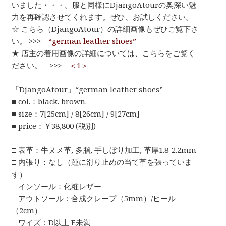
いました・・・。服と同様にDjangoAtourの奥深い魅
力を再確認させてくれます。ぜひ、お試しください。
☆ こちら（DjangoAtour）の詳細画像もぜひご覧下さ
い。 >>>
“german leather shoes”
★ 店主の着用画像の詳細については、こちらをご覧く
ださい。 >>>
＜1＞
「DjangoAtour」“german leather shoes”
■ col.：black. brown.
■ size：7[25cm] / 8[26cm] / 9[27cm]
■ price：￥38,800 (税別)
□ 表革：牛ヌメ革, 多脂, 手しぼり加工, 革厚1.8-2.2mm
□ 内張り：なし（踵に滑り止めの当て革を張っていま
す）
□ インソール：化粧レザー
□ アウトソール：合成クレープ（5mm）/ヒール
（2cm）
□ ワイズ：D以上 E未満