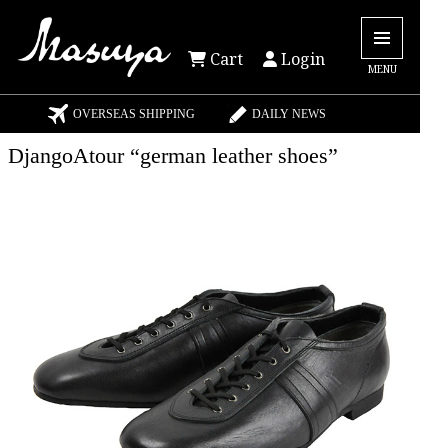
Cart
Login
MENU
OVERSEAS SHIPPING
DAILY NEWS
DjangoAtour “german leather shoes”