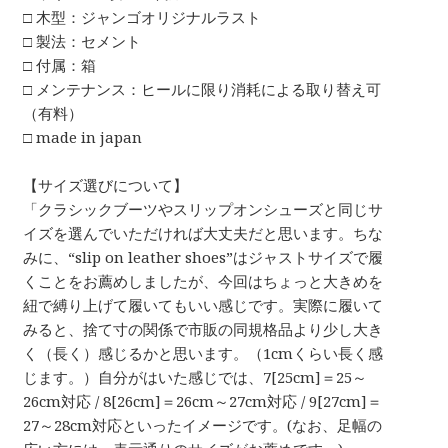
□ 木型：ジャンゴオリジナルラスト
□ 製法：セメント
□ 付属：箱
□ メンテナンス：ヒールに限り消耗による取り替え可
（有料）
□ made in japan
【サイズ選びについて】
「クラシックブーツやスリップオンシューズと同じサ
イズを選んでいただければ大丈夫だと思います。ちな
みに、“slip on leather shoes”はジャストサイズで履
くことをお薦めしましたが、今回はちょっと大きめを
紐で縛り上げて履いてもいい感じです。実際に履いて
みると、捨て寸の関係で市販の同規格品より少し大き
く（長く）感じるかと思います。（1cmくらい長く感
じます。）自分がはいた感じでは、7[25cm]＝25～
26cm対応 / 8[26cm]＝26cm～27cm対応 / 9[27cm]＝
27～28cm対応といったイメージです。(なお、足幅の