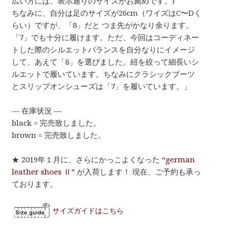
広い方には、表示通りのサイズがお薦めです。)
ちなみに、自分は足のサイズが26cm（ワイズはC〜Dく
らい）ですが、「8」だと つま先がかなり余ります。
「7」でも十分に履けます。ただ、今回はコーディネー
トした際のシルエットバランスを自分なりにイメージ
して、あえて「8」を選びました。紐を絞って細長いシ
ルエットで履いています。ちなみにクラシックブーツ
とスリップオンシューズは「7」を履いています。」
— 在庫状況 —
black = 完売致しました。
brown = 完売致しました。
★ 2019年１月に、さらにかっこよくなった
“german
leather shoes Ⅱ”
が入荷します！ 現在、ご予約も承っ
ております。
サイズガイドはこちら