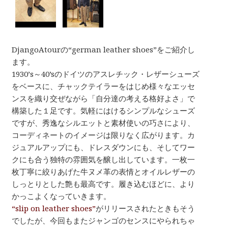
DjangoAtourの“german leather shoes”をご紹介し
ます。
1930’s～40’sのドイツのアスレチック・レザーシューズ
をベースに、チャックテイラーをはじめ様々なエッセ
ンスを織り交ぜながら「自分達の考える格好よさ」で
構築した１足です。気軽にはけるシンプルなシューズ
ですが、秀逸なシルエットと素材使いの巧さにより、
コーディネートのイメージは限りなく広がります。カ
ジュアルアップにも、ドレスダウンにも、そしてワー
クにも合う独特の雰囲気を醸し出しています。一枚一
枚丁寧に絞りあげた牛ヌメ革の表情とオイルレザーの
しっとりとした艶も最高です。履き込むほどに、より
かっこよくなっていきます。
“slip on leather shoes”
がリリースされたときもそう
でしたが、今回もまたジャンゴのセンスにやられちゃ