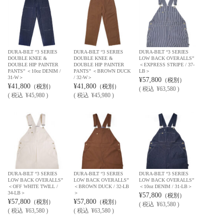
DURA-BILT “3 SERIES
DURA-BILT “3 SERIES
DURA-BILT “3 SERIES
DOUBLE KNEE &
DOUBLE KNEE &
LOW BACK OVERALLS”
DOUBLE HIP PAINTER
DOUBLE HIP PAINTER
＜EXPRESS STRIPE / 37-
PANTS” ＜10oz DENIM /
PANTS” ＜BROWN DUCK
LB＞
31-W＞
/ 32-W＞
¥57,800
（税別）
¥41,800
¥41,800
（税別）
（税別）
(
税込
¥63,580 )
(
税込
¥45,980 )
(
税込
¥45,980 )
DURA-BILT “3 SERIES
DURA-BILT “3 SERIES
DURA-BILT “3 SERIES
LOW BACK OVERALLS”
LOW BACK OVERALLS”
LOW BACK OVERALLS”
＜OFF WHITE TWILL /
＜BROWN DUCK / 32-LB
＜10oz DENIM / 31-LB＞
34-LB＞
＞
¥57,800
（税別）
¥57,800
¥57,800
（税別）
（税別）
(
税込
¥63,580 )
(
税込
¥63,580 )
(
税込
¥63,580 )