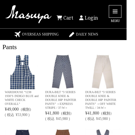
Cart
Login
MENU
OVERSEAS SHIPPING
DAILY NEWS
Pants
WAREHOUSE “1238
DURA-BILT “3 SERIES
DURA-BILT “3 SERIES
1930’S INDIGO BLUE and
DOUBLE KNEE &
DOUBLE KNEE &
WHITE CHECK
DOUBLE HIP PAINTER
DOUBLE HIP PAINTER
OVERALL”
PANTS” ＜EXPRESS
PANTS” ＜OFF WHITE
STRIPE / 37-W＞
TWILL / 34-W＞
¥49,000
（税別）
¥41,800
¥41,800
（税別）
（税別）
(
税込
¥53,900 )
(
税込
¥45,980 )
(
税込
¥45,980 )