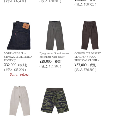
(
税込
¥37,400 )
(
税込
¥50,600 )
(
税込
¥60,720 )
WAREHOUSE “Lot
DjangoAtour “frenchfarmers
CORONA “2T DESERT
S1003XX-LTD(LIMITED
cottonlinen wide pants”
SLACKS”＜WOOL
EDITION)”
TROPICAL CLOTH＞
¥29,000
（税別）
¥32,000
¥33,000
（税別）
（税別）
(
税込
¥31,900 )
(
税込
¥35,200 )
(
税込
¥36,300 )
Sorry... soldout