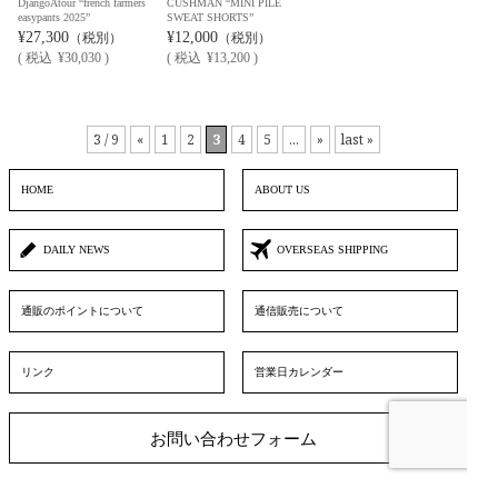
DjangoAtour “french farmers
CUSHMAN “MINI PILE
easypants 2025”
SWEAT SHORTS”
¥27,300
¥12,000
（税別）
（税別）
(
税込
¥30,030 )
(
税込
¥13,200 )
3 / 9
«
1
2
3
4
5
...
»
last »
HOME
ABOUT US
DAILY NEWS
OVERSEAS SHIPPING
通販のポイントについて
通信販売について
リンク
営業日カレンダー
お問い合わせフォーム
▲ TOPへ