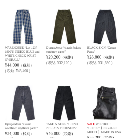
WAREHOUSE “Lot 1237
DjangoAtour “classic bakers
BLACK SIGN “Geezer
1900’S INDIGO BLUE and
corduroy pants”
Pants”
WHITE CHECK WAIST
¥29,200
¥28,800
（税別）
（税別）
OVERALL”
(
税込
¥32,120 )
(
税込
¥31,680 )
¥44,000
（税別）
(
税込
¥48,400 )
DjangoAtour “classic
TAKE & SONS “CHINO
SALE
WESTRIDE
woollinen idyllisch pants”
2PLEATS TROUSERS”
“CHPPS”【REGULER
MODEL】MADE IN USA
¥34,000
¥46,000
（税別）
（税別）
¥55,200
（税別）