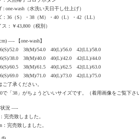
げ : one-wash（水洗い天日干し仕上げ）
ズ：36（S）・38（M）・40（L）・42（LL）
イス：￥43,800（税別）
(cm) —- 【one-wash】
S)/52.0 38(M)/54.0 40(L)/56.0 42(LL)/58.0
S)/38.0 38(M)/40.0 40(L)/42.0 42(LL)/44.0
S)/60.5 38(M)/61.5 40(L)/62.5 42(LL)/63.0
S)/69.0 38(M)/71.0 40(L)/73.0 42(LL)/75.0
はご了承ください。
3/60で「38」がちょうどいいサイズです。（着用画像をご覧下さ
庫状況 —-
coal：完売致しました。
green：完売致しました。