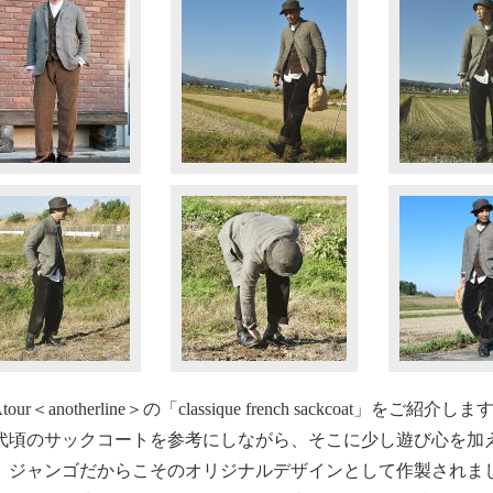
Atour＜anotherline＞の「classique french sackcoat」をご紹介しま
0年代頃のサックコートを参考にしながら、そこに少し遊び心を
。ジャンゴだからこそのオリジナルデザインとして作製されま