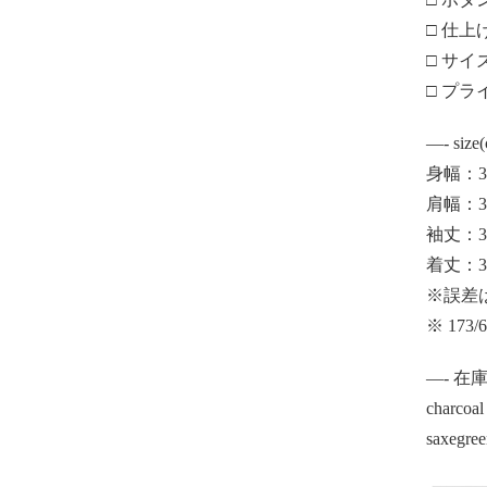
□ 仕上
□ サイ
□ プラ
—- size
身幅：36(
肩幅：36(
袖丈：36(
着丈：36(
※誤差
※ 17
—- 在
char
saxe