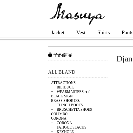
Jacket
Vest
Shirts
Pant
予約商品
Djan
ALL BLAND
ATTRACTIONS
− BILTBUCK
− WEARMASTERS et al
BLACK SIGN
BRASS SHOE CO.
− CLINCH BOOTS
− BRUSCHETTA SHOES
COLIMBO
CORONA
− CORONA
− FATIGUE SLACKS
− KEYHOLE