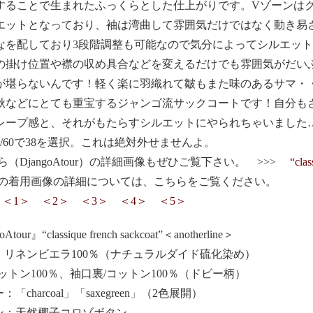
することで生まれたふっくらとした仕上がりです。Vゾーンは
エットとなっており、袖は湾曲して雰囲気だけではなく動き易
なを配しており3段階調整も可能なので気分によってシルエッ
の掛け位置や襟の収め具合などを変えるだけでも雰囲気がだい
が堪らないんです！軽く楽に羽織れて皺もまた味のあるサマ・
秋などにとても重宝するジャンゴ流サックコートです！自分も
レープ感と、それがもたらすシルエットにやられちゃいました
3/60で38を選択。これは絶対外せませんよ。
ら（DjangoAtour）の詳細画像もぜひご覧下さい。 >>>
“clas
主の着用画像の詳細については、こちらをご覧ください。
>
＜1＞
＜2＞
＜3＞
＜4＞
＜5＞
Atour』“classique french sackcoat”＜anotherline＞
地：リネンビエラ100％（ナチュラルダイド硫化染め）
ットン100％、袖口裏/コットン100％（ドビー柄）
：「charcoal」「saxegreen」（2色展開）
タン：天然椰子コロゾボタン