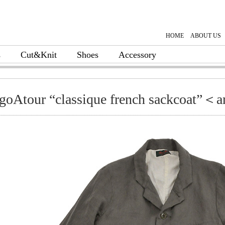
HOME
ABOUT US
s
Cut&Knit
Shoes
Accessory
goAtour “classique french sackcoat”＜