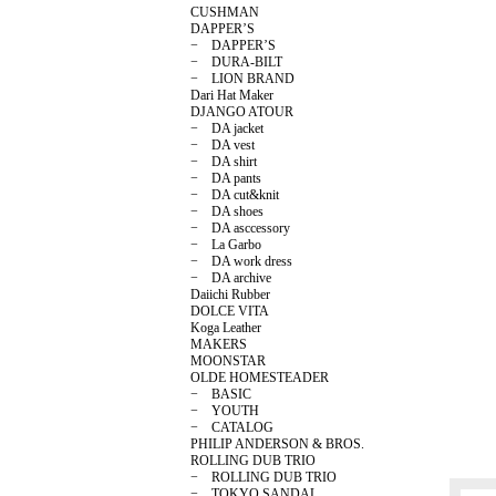
CUSHMAN
DAPPER’S
− DAPPER’S
− DURA-BILT
− LION BRAND
Dari Hat Maker
DJANGO ATOUR
− DA jacket
− DA vest
− DA shirt
− DA pants
− DA cut&knit
− DA shoes
− DA asccessory
− La Garbo
− DA work dress
− DA archive
Daiichi Rubber
DOLCE VITA
Koga Leather
MAKERS
MOONSTAR
OLDE HOMESTEADER
− BASIC
− YOUTH
− CATALOG
PHILIP ANDERSON & BROS.
ROLLING DUB TRIO
− ROLLING DUB TRIO
− TOKYO SANDAL