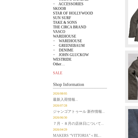
− ACCESSORIES
SKOOB
STAR OF HOLLYWOOD
SUN SURF
TAKE & SONS
THE CIRCA BRAND
VASCO
WAREHOUSE
− WAREHOUSE
− GREENEBAUM
− DENIME
− JOHN GLUCKOW
WESTRIDE
Other…
SALE
Shop Information
2026/08/05
最新入荷情報...
2026/07/28
ジャンゴアトゥール 新作情報...
2026/06/30
７月・８月の店休日について...
2026/04/29
MAKERS “VITTORIA”＜BL...