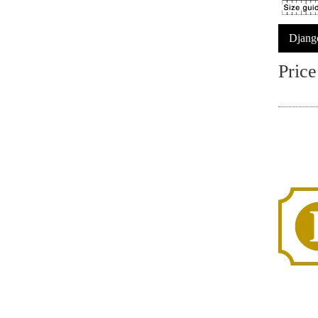
Djang
Price