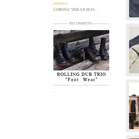
2026/04/15
CORONA “2026 S/S MAS...
-------------RECOMMEND--------------
---------------------------------------------
--