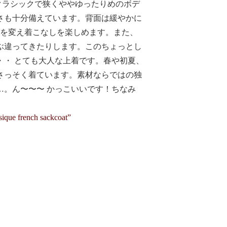
クラシックで狭くややゆったりめのボデ
さも十分備えています。背面は緩やかに
トを変え着こなしを楽しめます。また、
ぶ違ってきたりします。このちょっとし
・・ とても大人な上着です。春や初夏、
さっそく着ています。素材ならではの独
…。ん〜〜〜 かっこいいです！ちなみ
sique french sackcoat”