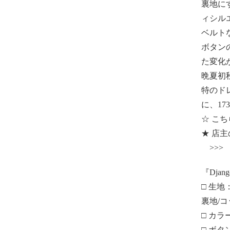
裏地に
ィシル
ベルト
ボタン
た変化
晩夏初
特のド
に、17
☆ こち
★ 店
>>
『Django
□ 生
裏地/コ
□ カラー
□ ボ