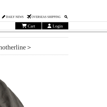
DAILY NEWS
OVERSEAS SHIPPING
Cart
Login
anotherline＞