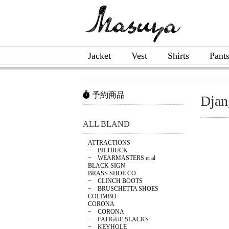
Jacket
Vest
Shirts
Pant
予約商品
Djan
ALL BLAND
ATTRACTIONS
− BILTBUCK
− WEARMASTERS et al
BLACK SIGN
BRASS SHOE CO.
− CLINCH BOOTS
− BRUSCHETTA SHOES
COLIMBO
CORONA
− CORONA
− FATIGUE SLACKS
− KEYHOLE