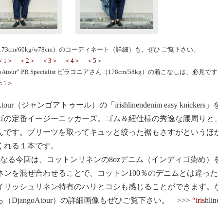
73cm/60kg/w78cm）のコーディネート（詳細）も、ぜひ ご覧下さい。
＜1＞
＜2＞
＜3＞
＜4＞
＜5＞
goAtour” PR Specialist ピラコニアさん（178cm/58kg）の着こなしは、必見で
＜1＞
oAtour（ジャンゴアトゥール）の「irishlinendenim easy knick
ゴの定番イージーニッカーズ。ゴム＆紐仕様の秀逸な腰周りと
んです。プリーツを取ってキュッと絞った裾もさすがというほ
くれる１本です。
となる今回は、コットンリネンの8ozデニム（インディゴ染め
ネンを混ぜ合わせることで、コットン100％のデニムとは違っ
イリッシュリネン特有のハリとコシも感じることができます。
（DjangoAtour）の詳細画像もぜひご覧下さい。 >>>
“irishli