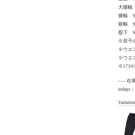
大腿幅 S/
膝幅 S/2
裾幅 S/1
股下 S/5
※若干
※ウエ
※ウエ
※173
—– 在庫
indi
Variatio