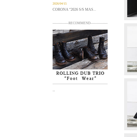
2026/04/15
CORONA “2026 S/S MAS...
-------------RECOMMEND--------------
---------------------------------------------
--