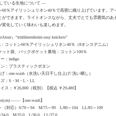
用している生地について —
ン60％アイリッシュリネン40％で高密に織り上げています。
とができます。ライトオンスながら、丈夫でとても雰囲気のあ
が変化していく味わいも楽しめます。
Atour』“irishlinendenim easy knickers”
：コットン60％アイリッシュリネン40％（8オンスデニム）
ト袋、バックポケット裏地：コットン100％
：indigo
ン：プラスティックボタン
：one-wash（水洗い天日干し仕上げ/ 洗い晒し）
ズ：S・M・L・LL
ス：￥26,800（税別）【税込 ￥29,480】
ze(cm) -——【one-wash】
対応）S/70～94 M/75～99 L/80～104 LL/85～109
4.0 M/35.0 L/36.0 LL/37.0