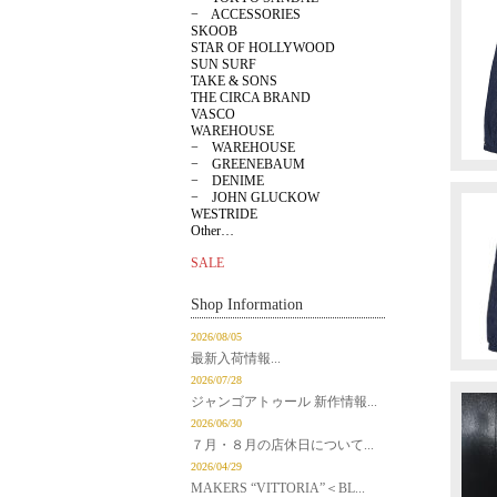
− ACCESSORIES
SKOOB
STAR OF HOLLYWOOD
SUN SURF
TAKE & SONS
THE CIRCA BRAND
VASCO
WAREHOUSE
− WAREHOUSE
− GREENEBAUM
− DENIME
− JOHN GLUCKOW
WESTRIDE
Other…
SALE
Shop Information
2026/08/05
最新入荷情報...
2026/07/28
ジャンゴアトゥール 新作情報...
2026/06/30
７月・８月の店休日について...
2026/04/29
MAKERS “VITTORIA”＜BL...