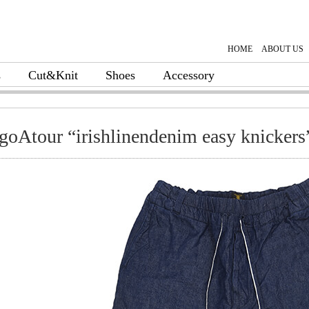
HOME
ABOUT US
s
Cut&Knit
Shoes
Accessory
goAtour “irishlinendenim easy knickers