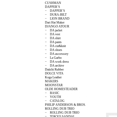
CUSHMAN
DAPPER’S
− DAPPER’S
− DURA-BILT
− LION BRAND
Dari Hat Maker
DJANGO ATOUR
− DA jacket
− DA vest
− DA shirt
− DA pants
− DA cut&knit
− DA shoes
− DA asccessory
− La Garbo
− DA work dress
− DA archive
Daiichi Rubber
DOLCE VITA
Koga Leather
MAKERS
MOONSTAR
OLDE HOMESTEADER
− BASIC
− YOUTH
− CATALOG
PHILIP ANDERSON & BROS.
ROLLING DUB TRIO
− ROLLING DUB TRIO
− TOKYO SANDAL