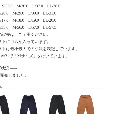
35.0 M/36.0 L/37.0 LL/38.0
8.0 M/29.0 L/30.0 LL/31.0
7.0 M/18.0 L/19.0 LL/20.0
5.0 M/56.0 L/57.0 LL/57.5
の誤差は、ご了承ください。
ストにゴムが入っています。
ストは最小最大での寸法を表記しています。
/61/w31で「Mサイズ」をはいています。
状況 -—-
go：完売しました。
ns