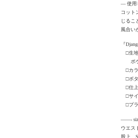
— 使
コット
じるこ
風合い
『Django
□生地
ポケッ
□カラー
□ボタ
□仕上げ
□サイ
□プライ
——- si
ウエスト（
股上 S/3