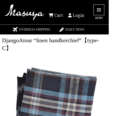
Cart
Login
MENU
OVERSEAS SHIPPING
DAILY NEWS
DjangoAtour “linen handkerchief”【type-
C】