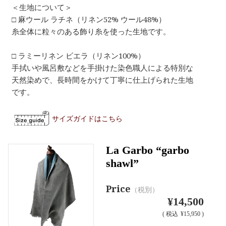
＜生地について＞
□ 麻ウール ラチネ（リネン52% ウール48%）
糸全体に粒々のある飾り糸を使った生地です。
□ ラミーリネン ビエラ（リネン100%）
手拭いや風呂敷などを手掛けた染色職人による特別な
天然染めで、長時間をかけて丁寧に仕上げられた生地
です。
サイズガイドはこちら
La Garbo “garbo
shawl”
Price
（税別）
¥14,500
(
税込
¥15,950 )