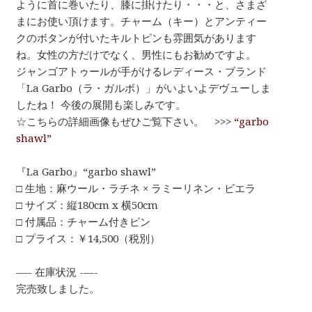
ように首に巻いたり、膝に掛けたり・・・と、さまざ
まにお使い頂けます。チャーム（キー）とアンティー
クのボタンが付いたキルトピンも雰囲気があります
ね。女性の方だけでなく、男性にもお勧めですよ。
ジャンゴアトゥールが手がけるレディース・ブランド
「La Garbo（ラ・ガルボ）」がいよいよデヴューしま
したね！ 今後の展開も楽しみです。
☆こちらの詳細画像もぜひご覧下さい。 >>>
“garbo
shawl”
『La Garbo』“garbo shawl”
□ 生地：麻ウール・ラチネ × ラミーリネン・ビエラ
□ サイズ：縦180cm x 横50cm
□ 付属品：チャーム付きピン
□ プライス：￥14,500（税別）
—– 在庫状況 -—-
完売致しました。