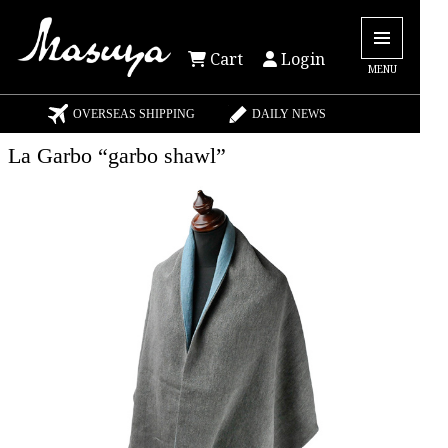
Cart
Login
MENU
OVERSEAS SHIPPING
DAILY NEWS
La Garbo “garbo shawl”