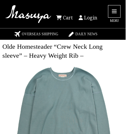
Cart
Login
MENU
OVERSEAS SHIPPING
DAILY NEWS
Olde Homesteader “Crew Neck Long
sleeve” – Heavy Weight Rib –