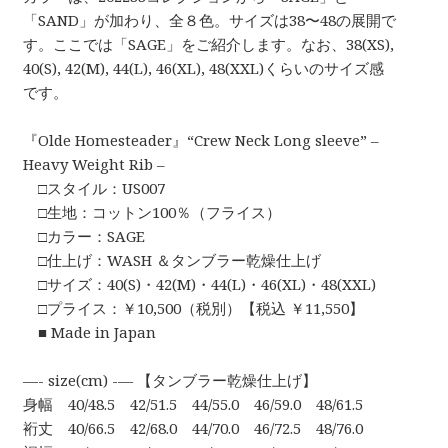
「SAND」が加わり、全８色。サイズは38〜48の展開で
す。ここでは「SAGE」をご紹介します。なお、38(XS),
40(S), 42(M), 44(L), 46(XL), 48(XXL)くらいのサイズ感
です。
『Olde Homesteader』“Crew Neck Long sleeve” –
Heavy Weight Rib –
□スタイル：US007
□生地：コットン100％（フライス）
□カラー：SAGE
□仕上げ：WASH ＆タンブラー乾燥仕上げ
□サイズ：40(S)・42(M)・44(L)・46(XL)・48(XXL)
□プライス：￥10,500（税別）【税込 ￥11,550】
■ Made in Japan
—- size(cm) -— 【タンブラー乾燥仕上げ】
身幅 40/48.5 42/51.5 44/55.0 46/59.0 48/61.5
裄丈 40/66.5 42/68.0 44/70.0 46/72.5 48/76.0