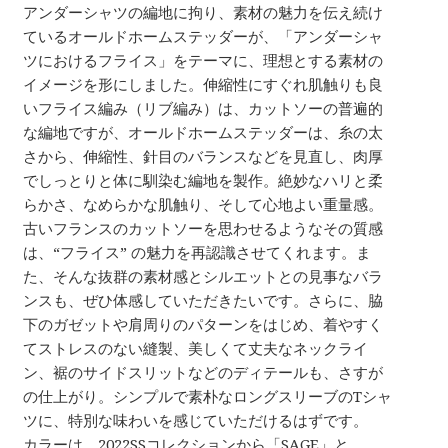
アンダーシャツの編地に拘り、素材の魅力を伝え続け
ているオールドホームステッダーが、「アンダーシャ
ツにおけるフライス」をテーマに、理想とする素材の
イメージを形にしました。伸縮性にすぐれ肌触りも良
いフライス編み（リブ編み）は、カットソーの普遍的
な編地ですが、オールドホームステッダーは、糸の太
さから、伸縮性、針目のバランスなどを見直し、肉厚
でしっとりと体に馴染む編地を製作。絶妙なハリと柔
らかさ、なめらかな肌触り、そして心地よい重量感。
古いフランスのカットソーを思わせるようなその質感
は、“フライス” の魅力を再認識させてくれます。ま
た、そんな抜群の素材感とシルエットとの見事なバラ
ンスも、ぜひ体感していただきたいです。さらに、脇
下のガゼットや肩周りのパターンをはじめ、着やすく
てストレスのない縫製、美しくて丈夫なネックライ
ン、裾のサイドスリットなどのディテールも、さすが
の仕上がり。シンプルで素朴なロングスリーブのTシャ
ツに、特別な味わいを感じていただけるはずです。
カラーは、2022SSコレクションから「SAGE」と