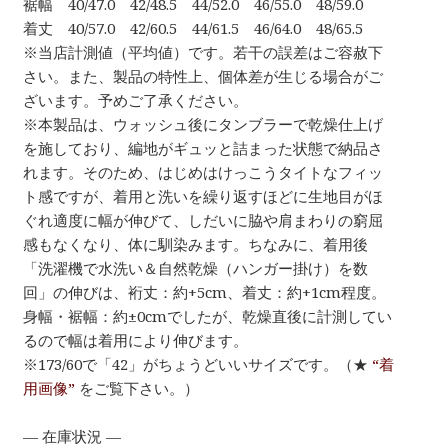
裾幅 40/47.0 42/48.5 44/52.0 46/55.0 48/59.0
着丈 40/57.0 42/60.5 44/61.5 46/64.0 48/65.5
※当店計測値（平均値）です。若干の誤差はご容赦下
さい。また、製品の特性上、個体差が生じる場合がご
ざいます。予めご了承ください。
※本製品は、ウォッシュ後にタンブラーで乾燥仕上げ
を施しており、編地がギュッと詰まった状態で納品さ
れます。そのため、はじめはけっこうタイトなフィッ
ト感ですが、着用と洗いを繰り返すほどに生地目がほ
ぐれ適度に幅が伸びて、しだいに脇や肩まわりの窮屈
感もなくなり、体に馴染みます。ちなみに、着用後
「洗濯機で水洗い＆自然乾燥（ハンガー掛け）を数
回」の伸びは、裄丈：約+5cm、着丈：約+1cm程度。
身幅・裾幅：約±0cmでしたが、乾燥直後に計測してい
るので幅は着用により伸びます。
※173/60で「42」がちょうどいいサイズです。（★
“着
用画像”
をご覧下さい。）
— 在庫状況 —