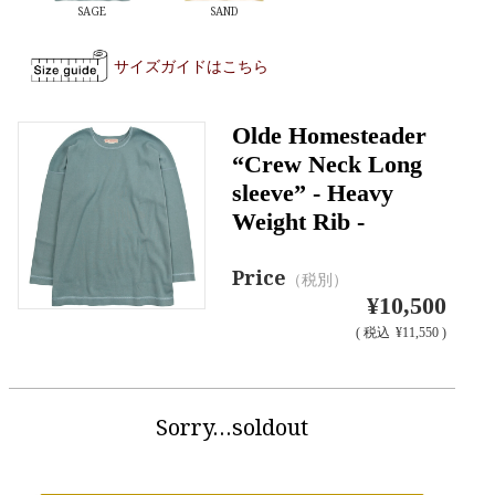
SAGE
SAND
サイズガイドはこちら
Olde Homesteader
“Crew Neck Long
sleeve” - Heavy
Weight Rib -
Price
（税別）
¥10,500
(
税込
¥11,550 )
Sorry…soldout