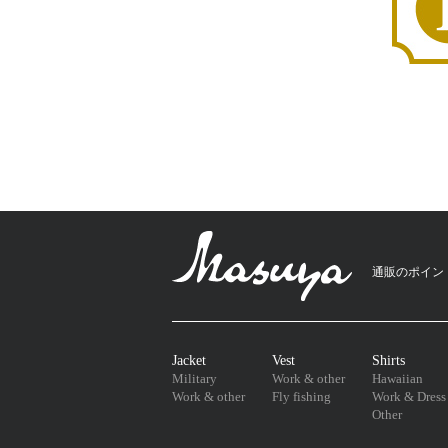
通販のポイン
Jacket
Vest
Shirts
Military
Work & other
Hawaiian
Work & other
Fly fishing
Work & Dress
Other