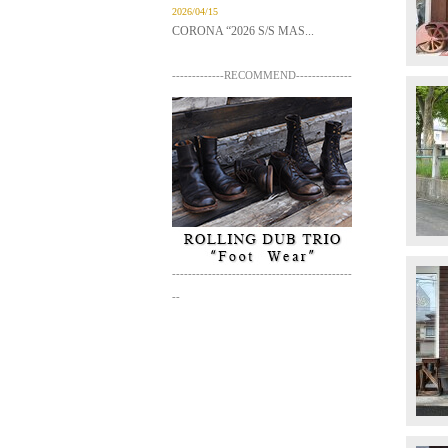
2026/04/15
CORONA “2026 S/S MAS...
-------------RECOMMEND--------------
---------------------------------------------
--