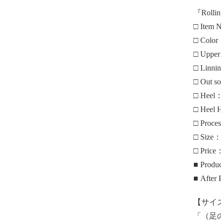
『Rolli
□ Item
□ Col
□ Upp
□ Linn
□ Out
□ Hee
□ Heel
□ Proc
□ Size：
□ Pri
■ Prod
■ After
【サイ
「（足