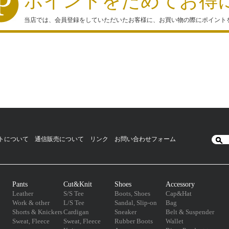
ポイントをためてお得
当店では、会員登録をしていただいたお客様に、お買い物の際にポイント
トについて
通信販売について
リンク
お問い合わせフォーム
Pants
Cut&Knit
Shoes
Accessory
Leather
S/S Tee
Boots, Shoes
Cap&Hat
Work & other
L/S Tee
Sandal, Slip-on
Bag
Shorts & Knickers
Cardigan
Sneaker
Belt & Suspender
Sweat, Fleece
Sweat, Fleece
Rubber Boots
Wallet