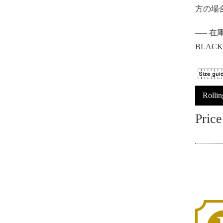
方の場合
—– 在庫
BLA
Rolli
Price