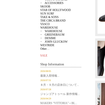
− ACCESSORIES
SKOOB
STAR OF HOLLYWOOD
SUN SURF
TAKE & SONS
THE CIRCA BRAND
VASCO
WAREHOUSE
− WAREHOUSE
− GREENEBAUM
− DENIME
− JOHN GLUCKOW
WESTRIDE
Other…
SALE
Shop Information
2026/08/05
最新入荷情報...
2026/07/31
８月・９月の店休日について...
2026/07/28
ジャンゴアトゥール 新作情報...
2026/04/29
MAKERS “VITTORIA”＜BL...