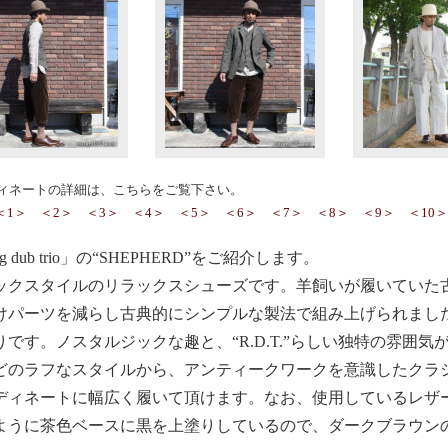
ィネートの詳細は、こちらをご覧下さい。
＜1＞
＜2＞
＜3＞
＜4＞
＜5＞
＜6＞
＜7＞
＜8＞
＜9＞
＜10＞
ing dub trio」の“SHEPHERD”をご紹介します。
ックスタイルのリラックスシューズです。羊飼いが履いていた
けパーツを減らし古典的にシンプルな製法で組み上げられまし
りです。ノスタルジックな趣と、“R.D.T.”らしい独特の雰囲
どのラフなスタイルから、アンティークワークを意識したクラ
ディネートに幅広く履いて頂けます。なお、使用しているレザ
ように茶色ベースに黒を上塗りしているので、ダークブラウン