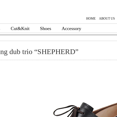
HOME
ABOUT US
s
Cut&Knit
Shoes
Accessory
ing dub trio “SHEPHERD”