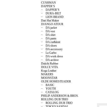
CUSHMAN
DAPPER’S
− DAPPER’S
− DURA-BILT
− LION BRAND
Dari Hat Maker
DJANGO ATOUR
− DA jacket
− DA vest
− DA shirt
− DA pants
− DA cut&knit
− DA shoes
− DA asccessory
− La Garbo
− DA work dress
− DA archive
Daiichi Rubber
DOLCE VITA
Koga Leather
MAKERS
MOONSTAR
OLDE HOMESTEADER
− BASIC
− YOUTH
− CATALOG
PHILIP ANDERSON & BROS.
ROLLING DUB TRIO
− ROLLING DUB TRIO
− TOKYO SANDAL