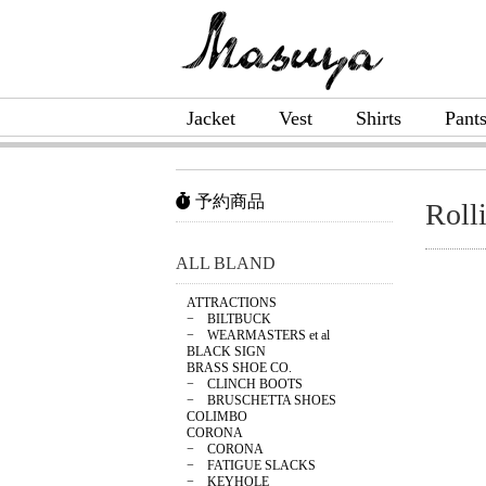
Jacket
Vest
Shirts
Pant
予約商品
Roll
ALL BLAND
ATTRACTIONS
− BILTBUCK
− WEARMASTERS et al
BLACK SIGN
BRASS SHOE CO.
− CLINCH BOOTS
− BRUSCHETTA SHOES
COLIMBO
CORONA
− CORONA
− FATIGUE SLACKS
− KEYHOLE