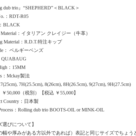
ng dub trio』“SHEPHERD”＜BLACK＞
 No.：RDT-R05
or：BLACK
er Material：イタリアン クレイジー（牛革）
ing Material：R.D.T.特注キップ
 sole： ベルギーベンズ
l：QUABAUG
 High：15MM
ess：Mckay製法
7(25cm), 7H(25.5cm), 8(26cm), 8H(26.5cm), 9(27cm), 9H(27.5cm)
ce：￥50,000（税別）【税込 ￥55,000】
uct Country：日本製
 Process：Rolling dub trio BOOTS-OIL or MINK-OIL
ズ選びについて】
の幅や厚みがある方以外であれば）表記と同じサイズでちょうど