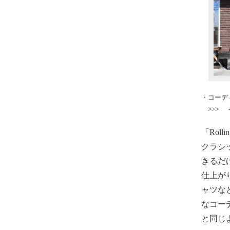
・コーデ
>>>
「Roll
クラシ
きるだ
仕上が
ャツな
なコー
と同じ