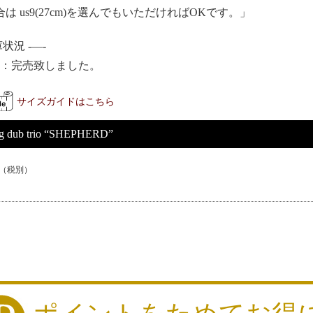
は us9(27cm)を選んでもいただければOKです。」
状況 -—-
CK：完売致しました。
サイズガイドはこちら
ng dub trio “SHEPHERD”
（税別）