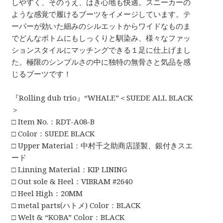
しやすく、そのうえ、はき心地も快適。スニーカーの
ような感覚で履けるブーツをイメージしています。テ
ーパーが効いた細みのシルエットからワイドなものま
でどんなボトムにもしっくりと馴染み、様々なファッ
ションスタイルにマッチングできる１足に仕上げまし
た。極限のシンプルさの中に独特の無骨さと気品を感
じるブーツです！
『Rolling dub trio』“WHALE”＜SUEDE ALL BLACK
＞
□ Item No.：RDT-A08-B
□ Color：SUEDE BLACK
□ Upper Material：中村千之助商店謹製、銀付きスエ
ード
□ Linning Material：KIP LINING
□ Out sole & Heel：VIBRAM #2640
□ Heel High：20MM
□ metal parts(ハトメ) Color：BLACK
□ Welt & “KOBA” Color：BLACK