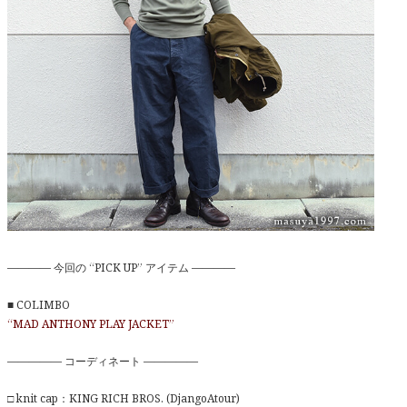
———— 今回の “PICK UP” アイテム ————
■ COLIMBO
“MAD ANTHONY PLAY JACKET”
————— コーディネート —————
□ knit cap：KING RICH BROS. (DjangoAtour)