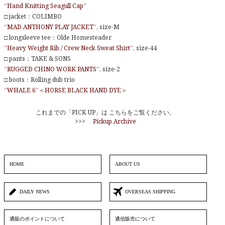
“Hand Knitting Seagull Cap”
□ jacket：COLIMBO
“MAD ANTHONY PLAY JACKET”
, size-M
□ longsleeve tee：Olde Homesteader
“Heavy Weight Rib / Crew Neck Sweat Shirt”
, size-44
□ pants：TAKE & SONS
“RUGGED CHINO WORK PANTS”
, size-2
□ boots：Rolling dub trio
“WHALE 6”＜HORSE BLACK HAND DYE＞
これまでの「PICK UP」は こちらをご覧ください。
>>>
Pickup Archive
HOME
ABOUT US
DAILY NEWS
OVERSEAS SHIPPING
通販のポイントについて
通信販売について