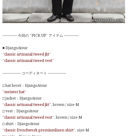
———— 今回の “PICK UP” アイテム ————
■ DjangoAtour
“classic artisanal tweed jkt”
“classic artisanal tweed vest”
————— コーディネート —————
□ hat beret：DjangoAtour
“meister hat”
□ jacket：DjangoAtour
“classic artisanal tweed jkt”
, brown / size-M
□ vest：DjangoAtour
“classic artisanal tweed vest”
, brown / size-M
□ shirt：DjangoAtour
“classic frenchwork premiumlinen shirt”
, size-M