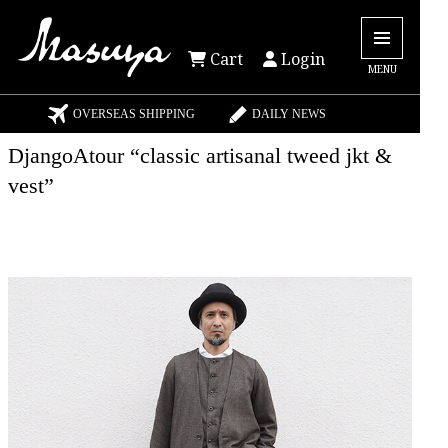
Cart
Login
MENU
OVERSEAS SHIPPING
DAILY NEWS
DjangoAtour “classic artisanal tweed jkt &
vest”