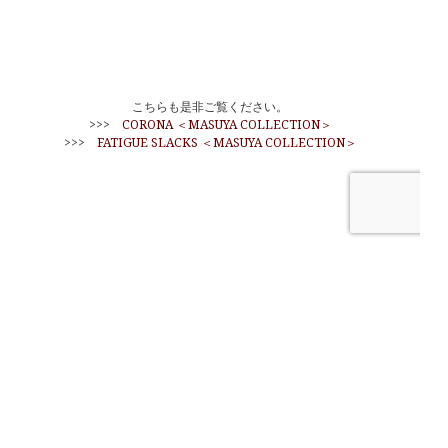
こちらも是非ご覧ください。
>>>
CORONA ＜MASUYA COLLECTION＞
>>>
FATIGUE SLACKS ＜MASUYA COLLECTION＞
HOME
ABOUT US
DAILY NEWS
OVERSEAS SHIPPING
通販のポイントについて
通信販売について
リンク
営業日カレンダー