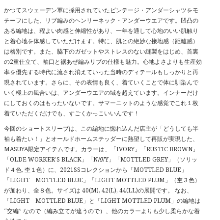
かつてスウェーデン軍に採用されていたビンテージ・アンダーシャツをモ
チーフにした、リブ編みのヘンリーネック・アンダーウエアです。凹凸の
ある編地は、程よい肉感と伸縮性があり、一年を通して心地のいい肌触り
と着心地を体感していただけます。特に、肌との絶妙な接地感（距離感）
は格別です。また、脇下のガゼットやストレスのない縫製をはじめ、首裏
の2重仕立て、袖口と裾あぜ編みリブの仕様も魅力。心地よさよりも生産効
率を優先する時代に流され消えていった当時のディテールもしっかりと再
現されています。さらに、その表情も良く、着ていくことで体に馴染んで
いく極上の風合いは、アンダーウエアの域を超えています。インナーだけ
にしておくのはもったいないです。サマーニットのような感覚でこれ１枚
着ていただくだけでも、すごくかっこいいんです！
今回のショートスリーブは、この編地に惚れ込んだ店主が「どうしても半
袖も着たい！」とオールドホームステッダーに熱望して再販が実現した、
MASUYA限定アイテムです。カラーは、「IVORY」「RUSTIC BROWN」
「OLDE WORKER’S BLACK」「NAVY」「MOTTLED GREY」（ソリッ
ド４色, 杢１色）に、2021SSコレクションから「MOTTLED BLUE」
「LIGHT MOTTLED BLUE」「LIGHT MOTTLED PLUM」（杢３色）
が加わり、全８色。サイズは 40(M), 42(L), 44(LL)の展開です。 なお、
「LIGHT MOTTLED BLUE」と「LIGHT MOTTLED PLUM」の編地は
“交編” なので（編み立てが違うので）、他のカラーよりも少し柔らかな着