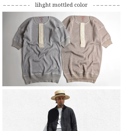
– – – – – – - lihght mottled color - – – – – – –