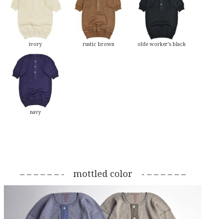
ivory
rustic brown
olde worker’s black
navy
– – – – – – - mottled color - – – – – – –