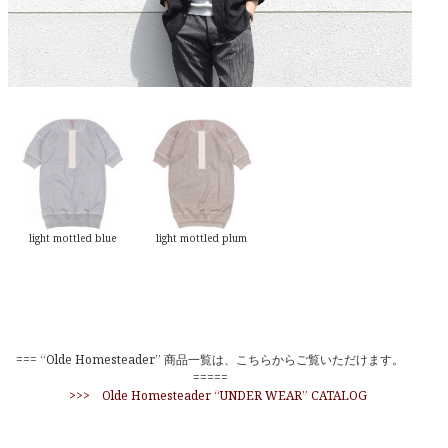
light mottled blue
light mottled plum
=== “Olde Homesteader” 商品一覧は、こちらからご覧いただけます。
=====
>>> Olde Homesteader “UNDER WEAR” CATALOG