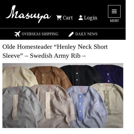
Cart
Login
MENU
OVERSEAS SHIPPING
DAILY NEWS
Olde Homesteader “Henley Neck Short
Sleeve” – Swedish Army Rib –