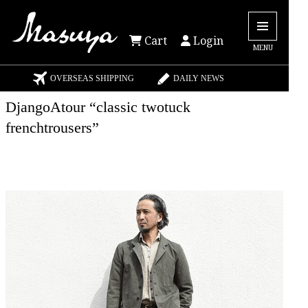
Cart
Login
MENU
OVERSEAS SHIPPING
DAILY NEWS
DjangoAtour “classic twotuck
frenchtrousers”