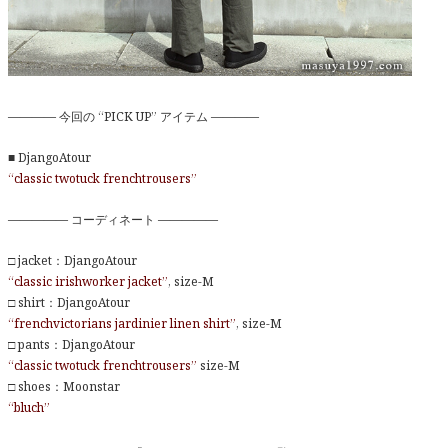
———— 今回の “PICK UP” アイテム ————
■ DjangoAtour
“classic twotuck frenchtrousers”
————— コーディネート —————
□ jacket：DjangoAtour
“classic irishworker jacket”
, size-M
□ shirt：DjangoAtour
“frenchvictorians jardinier linen shirt”
, size-M
□ pants：DjangoAtour
“classic twotuck frenchtrousers”
size-M
□ shoes：Moonstar
“bluch”